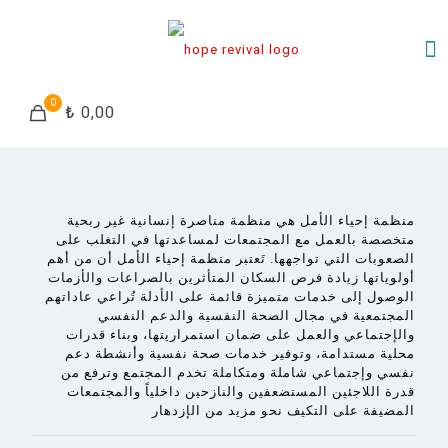
0
₺ 0,00
منظمة إحياء الأمل هي منظمة مناصرة إنسانية غير ربحية
متخصصة بالعمل مع المجتمعات لمساعدتها في التغلب على
الصعوبات التي تواجهها. تَعتبر منظمة إحياء الأمل أن من أهم
أولوياتها زيادة فرص السكان المتأثرين بالصراعات والأزمات
الوصول إلى خدمات متميزة قائمة على الأدلة تُراعي عاداتهم
المجتمعية في مجال الصحة النفسية والدعم النفسي
والإجتماعي والعمل على ضمان استمراريتها، وبناء قدرات
محلية مستدامة، وتوفير خدمات صحة نفسية وأنشطة دعم
نفسي وإجتماعي شاملة ومتكاملة تخدم المجتمع وترفع من
قدرة اللاجئين المستضعفين والنازحين داخلياً والمجتمعات
المضيفة على التكيف نحو مزيد من الإزدهار