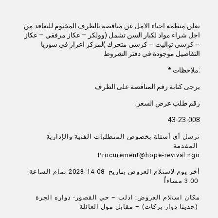
تعلن منظمة احياء الامل عن مناقصة بالظرف المختوم للتعاقد من
اجل شراء مواد لكبار السن تشمل (وولكر – عكاز مرفقي – عكاز
– كرسي تواليت – كرسي متحرك )لمركز اعزاز في سوريا
التفاصيل موجودة في دفتر الشروط
* ملاحظات:
يرجى كتابة رقم المناقصة على الظرف
:رقم طلب عرض السعر
43-23-008
ترسل أي أسئلة بخصوص المتطلبات الفنية والإدارية
المقدمة
Procurement@hope-revival.ngo
أخر يوم لاستلام العروض بتاريخ 08-14-2023 تمام الساعة
3.00 مساءاً
مكان استلام العروض: ادلب – حي القصور- دواره الجرة
(حديثا دوار بركات) – مقابل مول العائلة