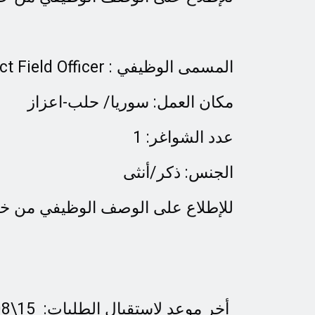
Project Field Officer : المسمى الوظيفي
مكان العمل: سوريا/ حلب-اعزاز
عدد الشواغر: 1
الجنس: ذكر/أنثى
للإطلاع على الوصف الوظيفي من خلا
أخر موعد لإستقبال الطلبات: 15\08\2023