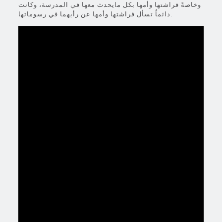
وخاصةً فراشتها وأمها بكل مايحدث معها في المدرسة، وكانت
دائماُ تسأل فراشتها وأمها عن رأيهما في رسوماتها.